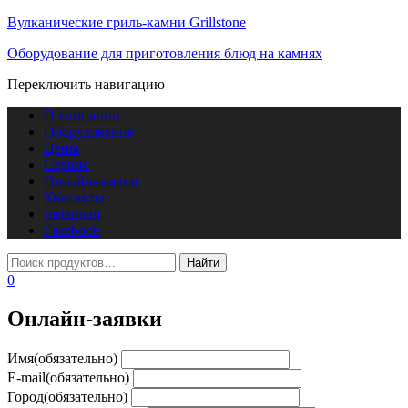
Вулканические гриль-камни Grillstone
Оборудование для приготовления блюд на камнях
Переключить навигацию
О компании
Оборудование
Цены
Сервис
Онлайн-заявки
Контакты
Instagram
Facebook
0
Онлайн-заявки
Имя
(обязательно)
E-mail
(обязательно)
Город
(обязательно)